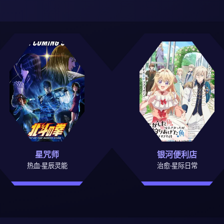
星咒师
银河便利店
热血·星辰灵能
治愈·星际日常