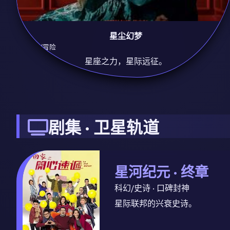
星尘幻梦
9.3
科幻/冒险
星座之力，星际远征。
剧集 · 卫星轨道
星河纪元 · 终章
科幻/史诗 · 口碑封神
星际联邦的兴衰史诗。