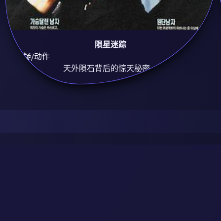
陨星迷踪
8.9
悬疑/动作
天外陨石背后的惊天秘密。