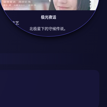
极光夜话
8.8
治愈/文艺
北极星下的守候传说。