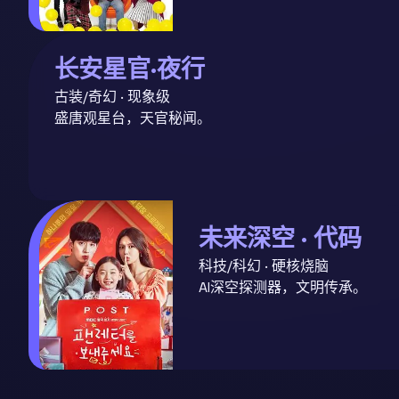
长安星官·夜行
古装/奇幻 · 现象级
盛唐观星台，天官秘闻。
未来深空 · 代码
科技/科幻 · 硬核烧脑
AI深空探测器，文明传承。