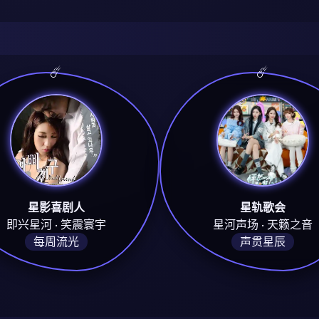
星影喜剧人
星轨歌会
即兴星河 · 笑震寰宇
星河声场 · 天籁之音
每周流光
声贯星辰