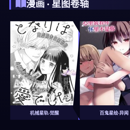
漫画 · 星图卷轴
机械星轨·觉醒
百鬼星绘·异闻