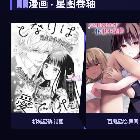
漫画 · 星图卷轴
机械星轨·觉醒
百鬼星绘·异闻