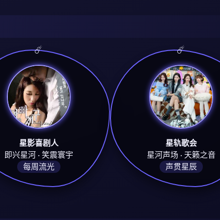
星影喜剧人
星轨歌会
即兴星河 · 笑震寰宇
星河声场 · 天籁之音
每周流光
声贯星辰