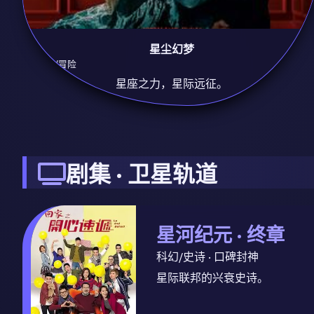
星尘幻梦
9.3
科幻/冒险
星座之力，星际远征。
剧集 · 卫星轨道
星河纪元 · 终章
科幻/史诗 · 口碑封神
星际联邦的兴衰史诗。