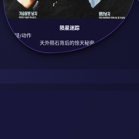
陨星迷踪
8.9
悬疑/动作
天外陨石背后的惊天秘密。