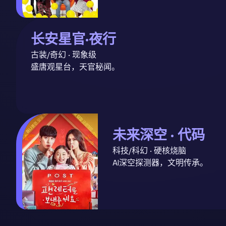
长安星官·夜行
古装/奇幻 · 现象级
盛唐观星台，天官秘闻。
未来深空 · 代码
科技/科幻 · 硬核烧脑
AI深空探测器，文明传承。