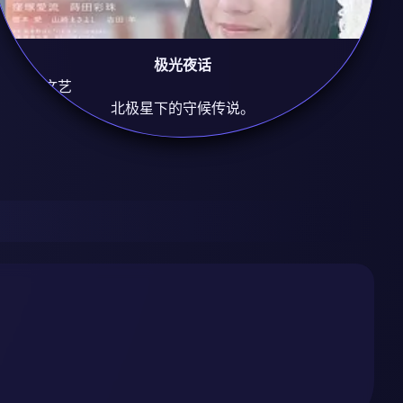
极光夜话
8.8
治愈/文艺
北极星下的守候传说。