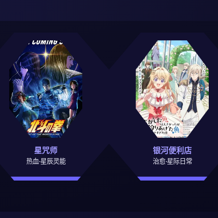
星咒师
银河便利店
热血·星辰灵能
治愈·星际日常